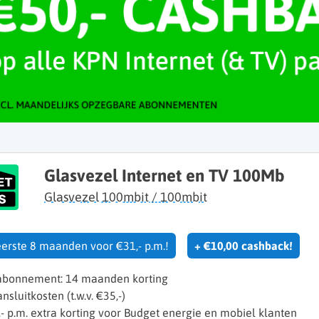
Glasvezel Internet en TV 100Mb
Glasvezel 100mbit / 100mbit
eerste 8 maanden voor €31,- p.m.!
+ €10,00 cashback!
 abonnement: 14 maanden korting
sluitkosten (t.w.v. €35,-)
- p.m. extra korting voor Budget energie en mobiel klanten