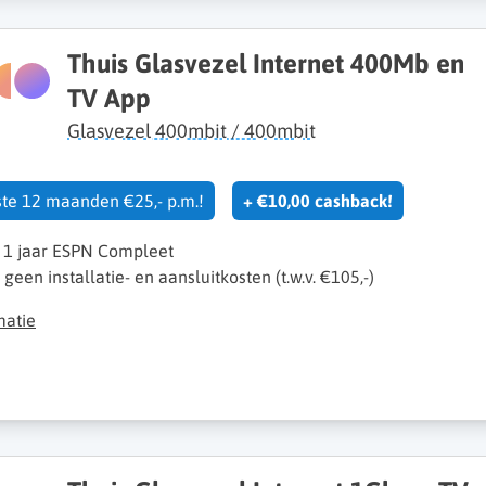
Thuis Glasvezel Internet 400Mb en
TV App
Glasvezel 400mbit / 400mbit
rste 12 maanden €25,- p.m.!
+ €10,00 cashback!
s 1 jaar ESPN Compleet
k geen installatie- en aansluitkosten (t.w.v. €105,-)
matie