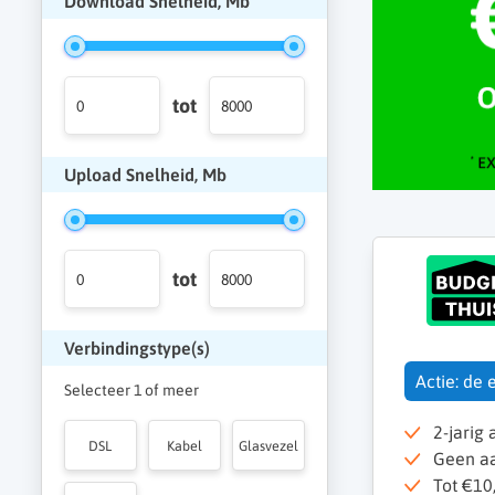
Download Snelheid, Mb
tot
Upload Snelheid, Mb
tot
Verbindingstype(s)
Actie: de 
Selecteer 1 of meer
2-jarig
DSL
Kabel
Glasvezel
Geen aan
Tot €10,