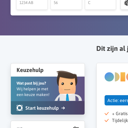
Dit zijn al 
Keuzehulp
Wat past bij jou?
Wij helpen je met
een keuze maken!
Actie: ee
Start keuzehulp
+ Grati
Tijdelij