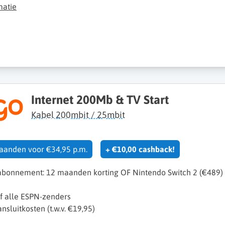
matie
Internet 200Mb & TV Start
Kabel 200mbit / 25mbit
maanden voor €34,95 p.m.
+ €10,00 cashback!
 abonnement: 12 maanden korting OF Nintendo Switch 2 (€489)
ef alle ESPN-zenders
sluitkosten (t.w.v. €19,95)