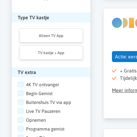
Type TV kastje
Alleen TV App
TV kastje + App
Actie: ee
+ Grati
TV extra
Tijdelij
4K TV ontvanger
Meer infor
Begin Gemist
Buitenshuis TV via app
Live TV Pauzeren
Opnemen
Programma gemist