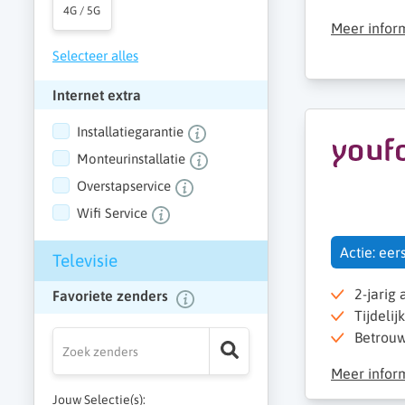
4G / 5G
Meer infor
Selecteer alles
Internet extra
Installatiegarantie
Monteurinstallatie
Overstapservice
Wifi Service
Actie: ee
Televisie
2-jarig
Favoriete zenders
Tijdelij
Betrouw
Meer infor
Jouw Selectie(s):