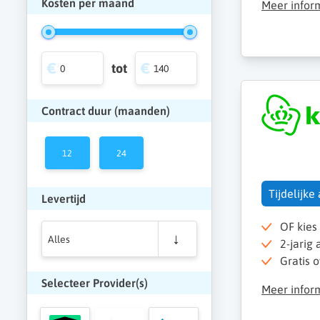
Kosten per maand
Meer infor
tot
Contract duur (maanden)
12
24
Tijdelijke
Levertijd
OF kies
Alles
2-jarig
Gratis o
Selecteer Provider(s)
Meer infor