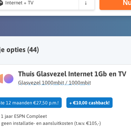
Nu
Internet + TV
je opties (
44
)
Thuis Glasvezel Internet 1Gb en TV
Glasvezel 1000mbit / 1000mbit
rste 12 maanden €27,50 p.m.!
+ €10,00 cashback!
s 1 jaar ESPN Compleet
k geen installatie- en aansluitkosten (t.w.v. €105,-)