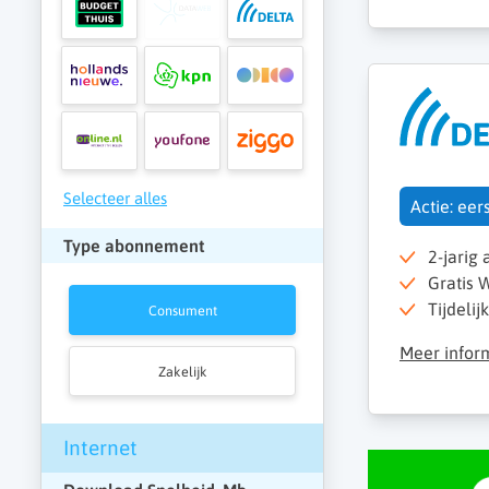
Selecteer alles
Actie: eer
Type abonnement
2-jarig
Gratis W
Tijdelij
Consument
Meer infor
Zakelijk
Internet