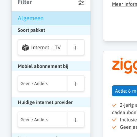
Filter
Meer infor
Algemeen
Soort pakket
Internet + TV
Mobiel abonnement bij
Geen / Anders
Actie: 6 
Huidige internet provider
2-jarig
cadeaubon
Inclusi
Geen / Anders
Geen aan