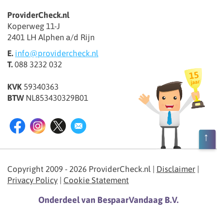
ProviderCheck.nl
Koperweg 11-J
2401 LH Alphen a/d Rijn
E.
info@providercheck.nl
T.
088 3232 032
KVK
59340363
BTW
NL853430329B01
Copyright 2009 - 2026 ProviderCheck.nl
|
Disclaimer
|
Privacy Policy
|
Cookie Statement
Onderdeel van BespaarVandaag B.V.