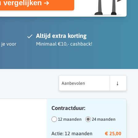
 vergelijken
Altijd extra korting
 je voor
Minimaal €10,- cashback!
Aanbevolen
Contractduur:
12 maanden
24 maanden
Actie: 12 maanden
€ 25,00