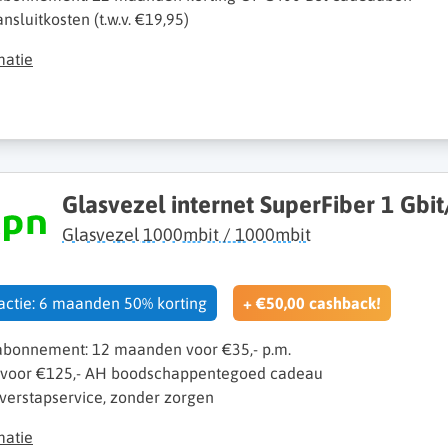
sluitkosten (t.w.v. €19,95)
matie
Glasvezel internet SuperFiber 1 Gbit
Glasvezel 1000mbit / 1000mbit
 actie: 6 maanden 50% korting
+ €50,00 cashback!
 abonnement: 12 maanden voor €35,- p.m.
 voor €125,- AH boodschappentegoed cadeau
verstapservice, zonder zorgen
matie