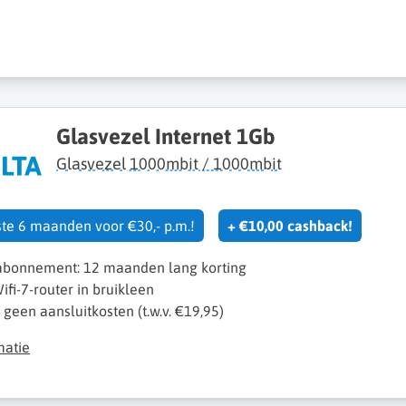
Glasvezel Internet 1Gb
Glasvezel 1000mbit / 1000mbit
ste 6 maanden voor €30,- p.m.!
+ €10,00 cashback!
 abonnement: 12 maanden lang korting
ifi-7-router in bruikleen
k geen aansluitkosten (t.w.v. €19,95)
matie