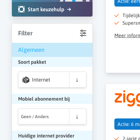
Actie: ee
Start keuzehulp
Tijdelij
Supersn
Filter
Meer infor
Algemeen
Soort pakket
Internet
Mobiel abonnement bij
Geen / Anders
Actie: 6 
Huidige internet provider
2-jarig