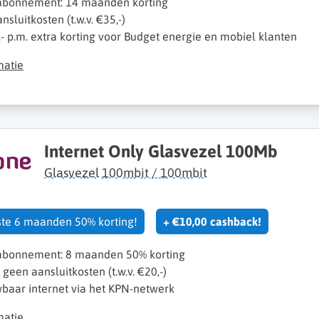
 abonnement: 14 maanden korting
sluitkosten (t.w.v. €35,-)
- p.m. extra korting voor Budget energie en mobiel klanten
matie
Internet Only Glasvezel 100Mb
Glasvezel 100mbit / 100mbit
rste 6 maanden 50% korting!
+ €10,00 cashback!
 abonnement: 8 maanden 50% korting
k geen aansluitkosten (t.w.v. €20,-)
baar internet via het KPN-netwerk
matie