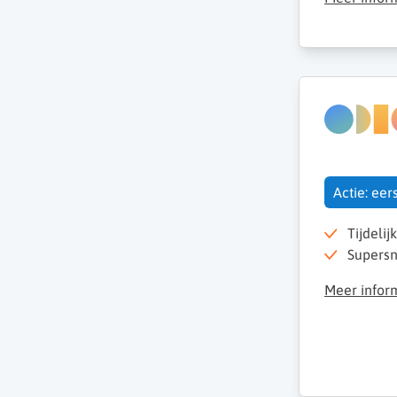
Actie: ee
Tijdelij
Supersn
Meer infor