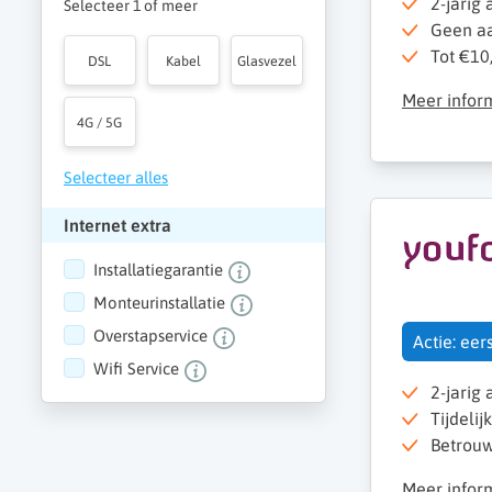
2-jarig
Selecteer 1 of meer
Geen aan
Tot €10,
DSL
Kabel
Glasvezel
Meer infor
4G / 5G
Selecteer alles
Internet extra
Installatiegarantie
Monteurinstallatie
Overstapservice
Actie: ee
Wifi Service
2-jarig
Tijdelij
Betrouw
Meer infor