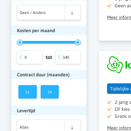
Geen aan
Geen / Anders
Meer infor
Kosten per maand
tot
Contract duur (maanden)
Tijdelijke
12
24
2-jarig
OF kies
Levertijd
Gratis o
Alles
Meer infor