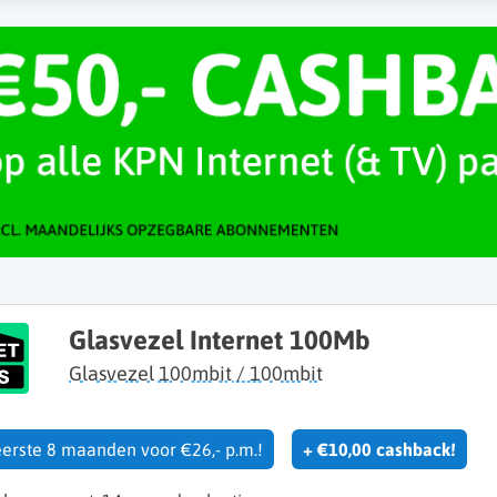
Glasvezel Internet 100Mb
Glasvezel 100mbit / 100mbit
eerste 8 maanden voor €26,- p.m.!
+ €10,00 cashback!