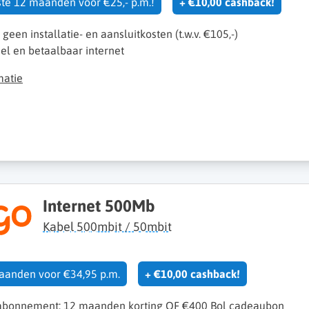
rste 12 maanden voor €25,- p.m.!
+ €10,00 cashback!
k geen installatie- en aansluitkosten (t.w.v. €105,-)
el en betaalbaar internet
matie
Internet 500Mb
Kabel 500mbit / 50mbit
maanden voor €34,95 p.m.
+ €10,00 cashback!
 abonnement: 12 maanden korting OF €400 Bol cadeaubon