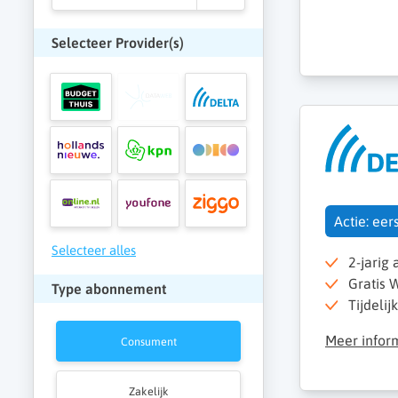
Selecteer Provider(s)
Actie: eer
Selecteer alles
2-jarig
Gratis W
Type abonnement
Tijdelij
Meer infor
Consument
Zakelijk