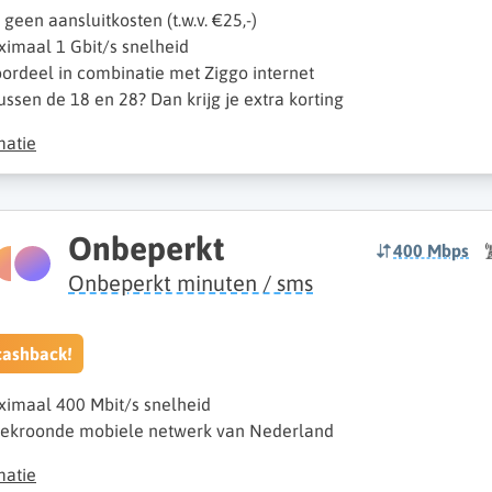
k geen aansluitkosten (t.w.v. €25,-)
imaal 1 Gbit/s snelheid
ordeel in combinatie met Ziggo internet
ussen de 18 en 28? Dan krijg je extra korting
matie
Onbeperkt
400 Mbps
Onbeperkt minuten / sms
cashback!
imaal 400 Mbit/s snelheid
ekroonde mobiele netwerk van Nederland
matie