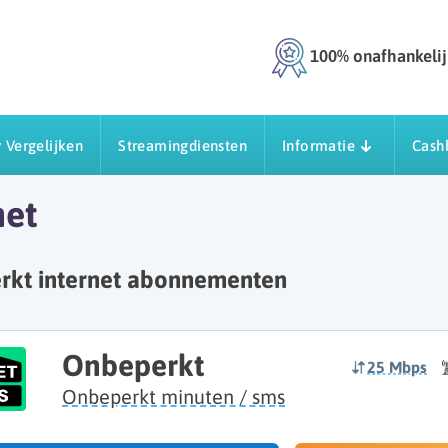
100% onafhankelij
 Vergelijken
Streamingdiensten
Informatie
Cash
net
kt internet abonnementen
Onbeperkt
25 Mbps
Onbeperkt minuten / sms