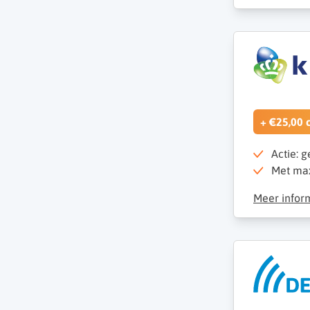
+ €25,00 
Actie: g
Met max
Meer infor