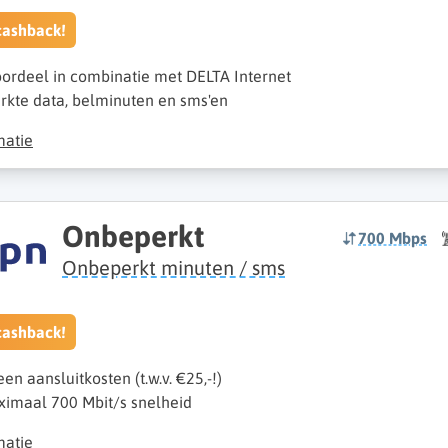
cashback!
oordeel in combinatie met DELTA Internet
kte data, belminuten en sms'en
matie
Onbeperkt
700 Mbps
Onbeperkt minuten / sms
cashback!
een aansluitkosten (t.w.v. €25,-!)
imaal 700 Mbit/s snelheid
matie