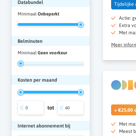
Databundel
Tijdelijke
Minimaal
Onbeperkt
Actie: g
Extra vo
Met max
Belminuten
Meer infor
Minimaal
Geen voorkeur
Kosten per maand
tot
+ €25,00 
Met max
Internet abonnement bij
Meest b