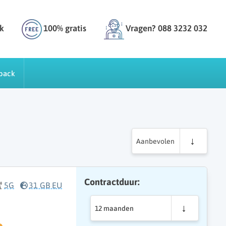
k
100% gratis
Vragen? 088 3232 032
back
Aanbevolen
Contractduur:
5G
31 GB EU
12 maanden