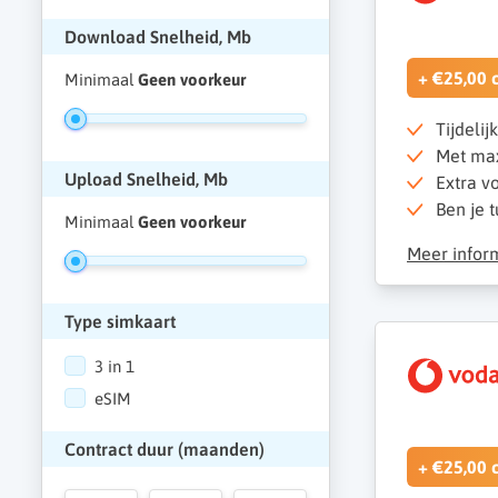
Download Snelheid, Mb
+ €25,00 
Minimaal
Geen voorkeur
Tijdelij
Met max
Upload Snelheid, Mb
Extra vo
Ben je t
Minimaal
Geen voorkeur
Meer infor
Type simkaart
3 in 1
eSIM
Contract duur (maanden)
+ €25,00 