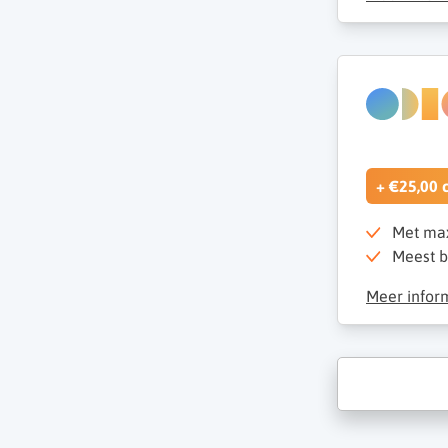
+ €25,00 
Met max
Meest b
Meer infor