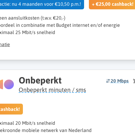
 actie: nu 4 maanden voor €10,50 p.m.!
+ €25,00 cashback!
een aansluitkosten (t.w.v. €20,-)
ordeel in combinatie met Budget internet en/of energie
imaal 25 Mbit/s snelheid
matie
Onbeperkt
20 Mbps
Onbeperkt minuten / sms
cashback!
imaal 20 Mbit/s snelheid
ekroonde mobiele netwerk van Nederland