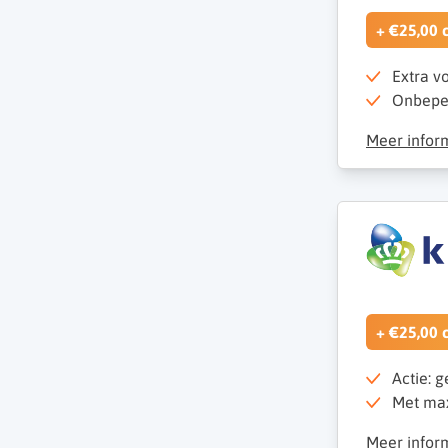
+ €25,00 
Extra v
Onbeper
Meer infor
+ €25,00 
Actie: g
Met max
Meer infor