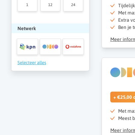
1
12
24
Tijdelij
Met max
Extra vo
Ben je t
Netwerk
Meer infor
Selecteer alles
+ €25,00 
Met max
Meest b
Meer infor