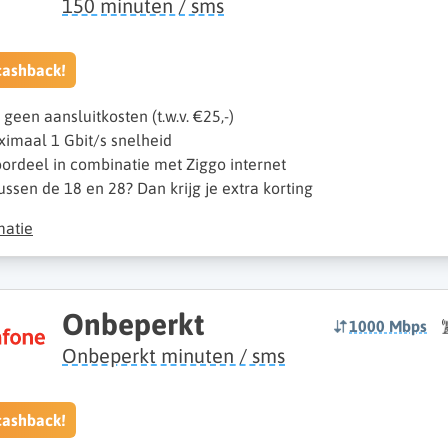
150 minuten / sms
cashback!
k geen aansluitkosten (t.w.v. €25,-)
imaal 1 Gbit/s snelheid
ordeel in combinatie met Ziggo internet
ussen de 18 en 28? Dan krijg je extra korting
matie
Onbeperkt
1000 Mbps
Onbeperkt minuten / sms
cashback!