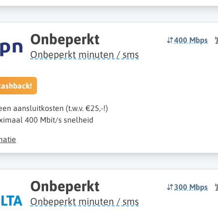
Onbeperkt
400 Mbps
Onbeperkt minuten / sms
cashback!
een aansluitkosten (t.w.v. €25,-!)
imaal 400 Mbit/s snelheid
matie
Onbeperkt
300 Mbps
Onbeperkt minuten / sms