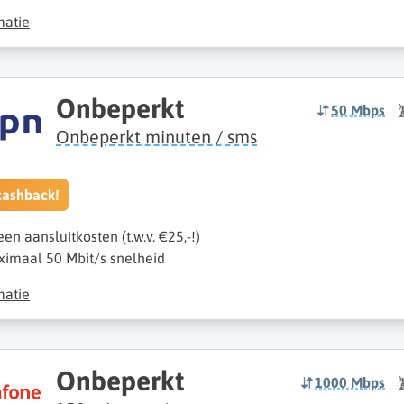
matie
Onbeperkt
50 Mbps
Onbeperkt minuten / sms
cashback!
een aansluitkosten (t.w.v. €25,-!)
imaal 50 Mbit/s snelheid
matie
Onbeperkt
1000 Mbps