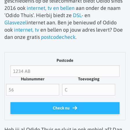
geschiedenis op de telecommarkt biedt Odido sinds
2016 ook
internet, tv en bellen
aan onder de naam
‘Odido Thuis’. Hierbij biedt ze
DSL
- en
Glasvezel
internet aan. Ben je benieuwd of Odido
ook
internet
, tv
en bellen op jouw adres levert? Doe
dan onze gratis
postcodecheck
.
Postcode
Huisnummer
Toevoeging
Check nu
Heb jij al Odido Thuis en sluit je ook mobiel af? Dan