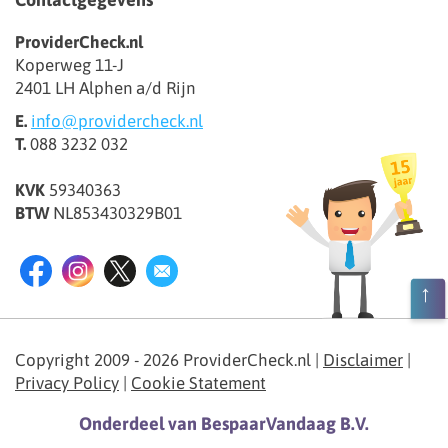
ProviderCheck.nl
Koperweg 11-J
2401 LH Alphen a/d Rijn
E.
info@providercheck.nl
T.
088 3232 032
KVK
59340363
BTW
NL853430329B01
Copyright 2009 - 2026 ProviderCheck.nl
|
Disclaimer
|
Privacy Policy
|
Cookie Statement
Onderdeel van BespaarVandaag B.V.