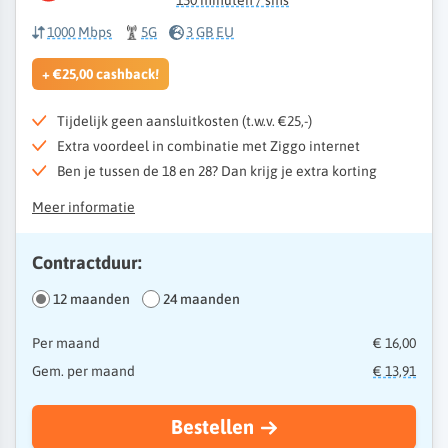
150 minuten / sms
1000 Mbps
5G
3 GB EU
+ €25,00 cashback!
Tijdelijk geen aansluitkosten (t.w.v. €25,-)
Extra voordeel in combinatie met Ziggo internet
Ben je tussen de 18 en 28? Dan krijg je extra korting
Meer informatie
Contractduur:
12 maanden
24 maanden
Per maand
€ 16,00
Gem. per maand
€ 13,91
Bestellen