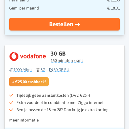
Per maand
€ 21,00
Gem. per maand
€ 18,91
Bestellen
30 GB
150 minuten / sms
1000 Mbps
5G
30 GB EU
+ €25,00 cashback!
Tijdelijk geen aansluitkosten (t.w.v. €25,-)
Extra voordeel in combinatie met Ziggo internet
Ben je tussen de 18 en 28? Dan krijg je extra korting
Meer informatie