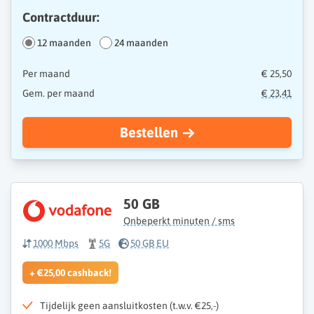
Contractduur:
12 maanden
24 maanden
Per maand
€ 25,50
Gem. per maand
€ 23,41
Bestellen
50 GB
Onbeperkt minuten / sms
1000 Mbps
5G
50 GB EU
+ €25,00 cashback!
Tijdelijk geen aansluitkosten (t.w.v. €25,-)