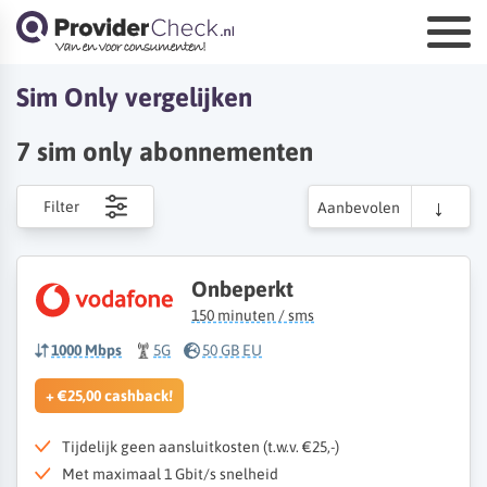
Sim Only vergelijken
7
sim only abonnementen
Filter
Aanbevolen
Onbeperkt
150 minuten / sms
1000 Mbps
5G
50 GB EU
+ €25,00 cashback!
Tijdelijk geen aansluitkosten (t.w.v. €25,-)
Met maximaal 1 Gbit/s snelheid