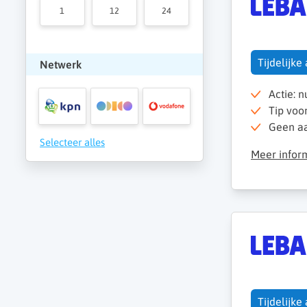
1
12
24
Tijdelijke
Netwerk
Actie: 
Tip voo
Geen aan
Selecteer alles
Meer infor
Tijdelijke