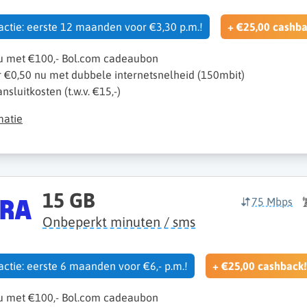
 actie: eerste 12 maanden voor €3,30 p.m.!
+ €25,00 cashba
nu met €100,- Bol.com cadeaubon
r €0,50 nu met dubbele internetsnelheid (150mbit)
sluitkosten (t.w.v. €15,-)
matie
15 GB
75 Mbps
Onbeperkt minuten / sms
 actie: eerste 6 maanden voor €6,- p.m.!
+ €25,00 cashback!
nu met €100,- Bol.com cadeaubon