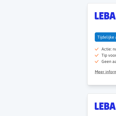
Tijdelijke
Actie: 
Tip voo
Geen aan
Meer infor