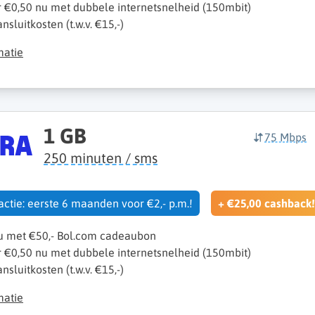
r €0,50 nu met dubbele internetsnelheid (150mbit)
sluitkosten (t.w.v. €15,-)
matie
1 GB
75 Mbps
250 minuten / sms
 actie: eerste 6 maanden voor €2,- p.m.!
+ €25,00 cashback!
nu met €50,- Bol.com cadeaubon
r €0,50 nu met dubbele internetsnelheid (150mbit)
sluitkosten (t.w.v. €15,-)
matie