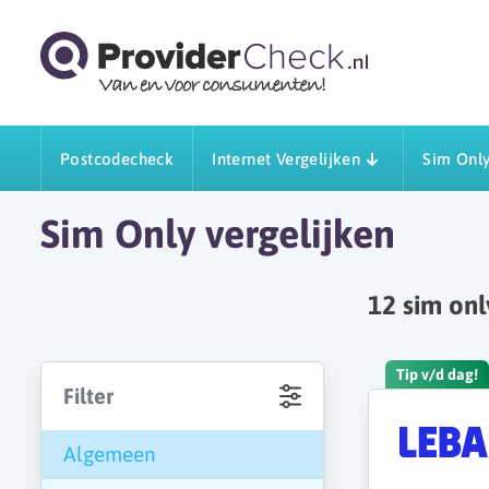
Postcodecheck
Internet Vergelijken
Sim Only
Sim Only vergelijken
12
sim on
Tip v/d dag!
Filter
Algemeen