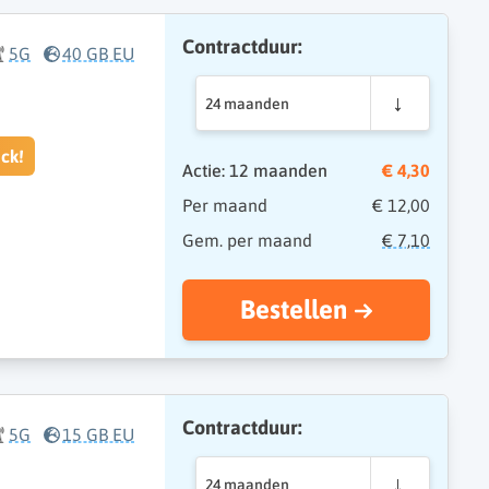
Contractduur:
5G
40 GB EU
24 maanden
ck!
Actie: 12 maanden
€ 4,30
Per maand
€ 12,00
Gem. per maand
€ 7,10
Bestellen
Contractduur:
5G
15 GB EU
24 maanden