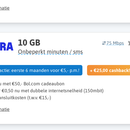
matie
10 GB
75 Mbps
Onbeperkt minuten / sms
 actie: eerste 6 maanden voor €5,- p.m.!
+ €25,00 cashback!
nu met €50,- Bol.com cadeaubon
r €0,50 nu met dubbele internetsnelheid (150mbit)
sluitkosten (t.w.v. €15,-)
matie