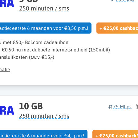
250 minuten / sms
 actie: eerste 6 maanden voor €3,50 p.m.!
+ €25,00 cashbac
nu met €50,- Bol.com cadeaubon
r €0,50 nu met dubbele internetsnelheid (150mbit)
sluitkosten (t.w.v. €15,-)
matie
10 GB
75 Mbps
250 minuten / sms
 actie: eerste 6 maanden voor €4,- p.m.!
+ €25,00 cashback!