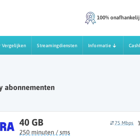
100% onafhankelij
 Vergelijken
Streamingdiensten
Informatie
Cash
ly abonnementen
40 GB
75 Mbps
250 minuten / sms