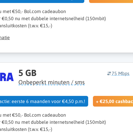
nu met €50,- Bol.com cadeaubon
r €0,50 nu met dubbele internetsnelheid (150mbit)
sluitkosten (t.w.v. €15,-)
matie
5 GB
75 Mbps
Onbeperkt minuten / sms
 actie: eerste 6 maanden voor €4,50 p.m.!
+ €25,00 cashbac
nu met €50,- Bol.com cadeaubon
r €0,50 nu met dubbele internetsnelheid (150mbit)
sluitkosten (t.w.v. €15,-)