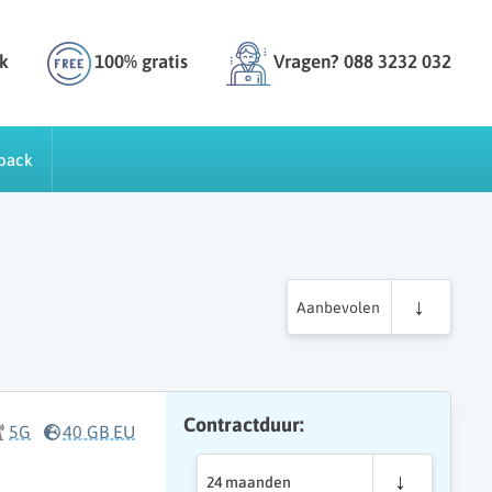
k
100% gratis
Vragen? 088 3232 032
back
Aanbevolen
Contractduur:
5G
40 GB EU
24 maanden