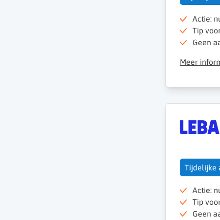
Actie: 
Tip voo
Geen aan
Meer infor
Tijdelijke
Actie: 
Tip voo
Geen aan