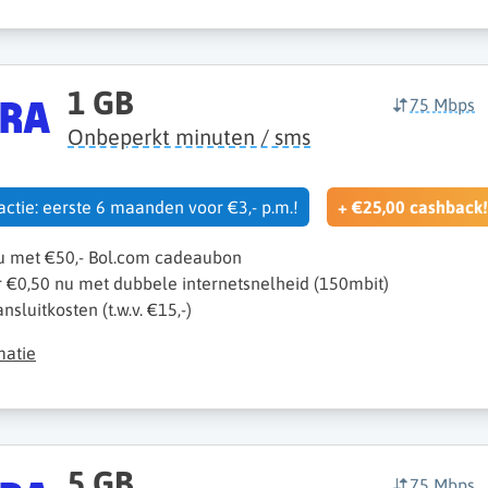
1 GB
75 Mbps
Onbeperkt minuten / sms
 actie: eerste 6 maanden voor €3,- p.m.!
+ €25,00 cashback!
nu met €50,- Bol.com cadeaubon
r €0,50 nu met dubbele internetsnelheid (150mbit)
sluitkosten (t.w.v. €15,-)
matie
5 GB
75 Mbps