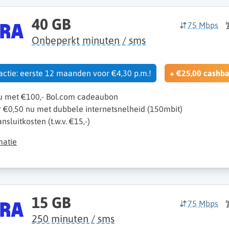
40 GB
75 Mbps
Onbeperkt minuten / sms
 actie: eerste 12 maanden voor €4,30 p.m.!
+ €25,00 cashba
nu met €100,- Bol.com cadeaubon
r €0,50 nu met dubbele internetsnelheid (150mbit)
sluitkosten (t.w.v. €15,-)
matie
15 GB
75 Mbps
250 minuten / sms