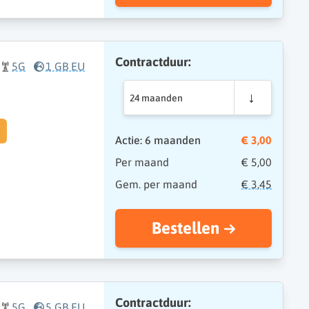
Contractduur:
5G
1 GB EU
24 maanden
Actie: 6 maanden
€ 3,00
Per maand
€ 5,00
Gem. per maand
€ 3,45
Bestellen
Contractduur:
5G
5 GB EU