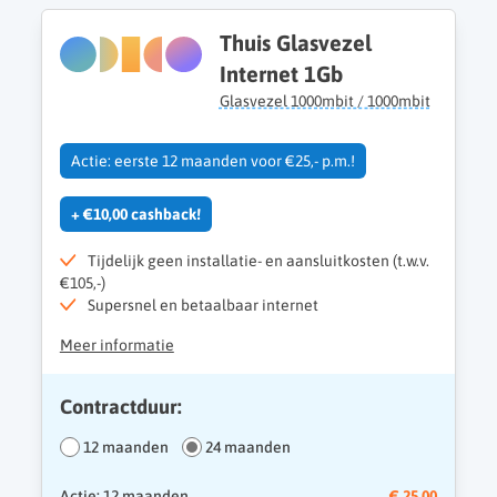
Thuis Glasvezel
Internet 1Gb
Glasvezel 1000mbit / 1000mbit
Actie: eerste 12 maanden voor €25,- p.m.!
+ €10,00 cashback!
Tijdelijk geen installatie- en aansluitkosten (t.w.v.
€105,-)
Supersnel en betaalbaar internet
Meer informatie
Contractduur:
12 maanden
24 maanden
Actie: 12 maanden
€ 25,00