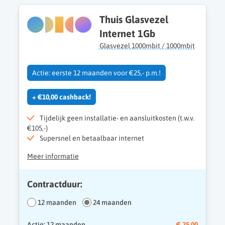
Thuis Glasvezel
Internet 1Gb
Glasvezel 1000mbit / 1000mbit
Actie: eerste 12 maanden voor €25,- p.m.!
+ €10,00 cashback!
Tijdelijk geen installatie- en aansluitkosten (t.w.v.
€105,-)
Supersnel en betaalbaar internet
Meer informatie
Contractduur:
12 maanden
24 maanden
Actie: 12 maanden
€ 25,00