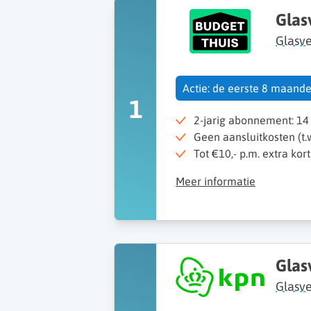
Glas
Glasv
Actie: de eerste 8 maande
1
2-jarig abonnement: 14
Geen aansluitkosten (t.w
Tot €10,- p.m. extra ko
Meer informatie
Glas
Glasve