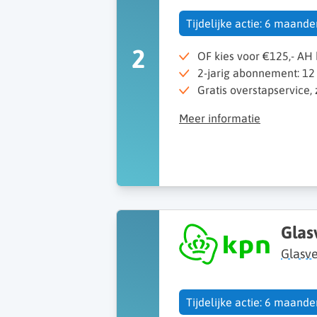
Tijdelijke actie: 6 maand
2
OF kies voor €125,- A
2-jarig abonnement: 12
Gratis overstapservice,
Meer informatie
Glas
Glasv
Tijdelijke actie: 6 maand