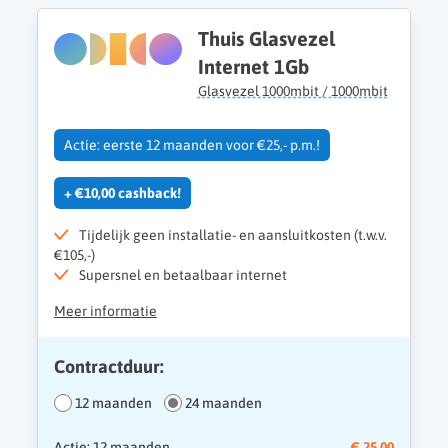
Thuis Glasvezel
Internet 1Gb
Glasvezel 1000mbit / 1000mbit
Actie: eerste 12 maanden voor €25,- p.m.!
+ €10,00 cashback!
Tijdelijk geen installatie- en aansluitkosten (t.w.v.
€105,-)
Supersnel en betaalbaar internet
Meer informatie
Contractduur:
12 maanden
24 maanden
Actie: 12 maanden
€ 25,00