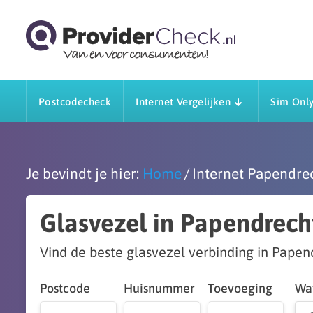
Postcodecheck
Internet Vergelijken
Sim Only
Je bevindt je hier:
Home
Internet Papendre
Glasvezel in Papendrech
Vind de beste glasvezel verbinding in Pape
Postcode
Huisnummer
Toevoeging
Wat