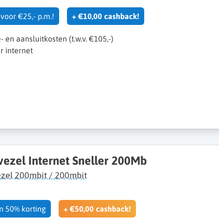
voor €25,- p.m.!
+ €10,00 cashback!
e- en aansluitkosten (t.w.v. €105,-)
 internet
vezel Internet Sneller 200Mb
zel 200mbit / 200mbit
en 50% korting
+ €50,00 cashback!