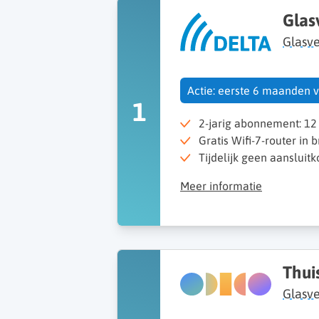
Glas
Glasv
Actie: eerste 6 maanden v
1
2-jarig abonnement: 12
Gratis Wifi-7-router in 
Tijdelijk geen aansluitko
Meer informatie
Thui
Glasv