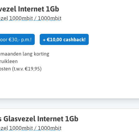
vezel Internet 1Gb
ezel 1000mbit / 1000mbit
oor €30,- p.m.!
+ €10,00 cashback!
 maanden lang korting
bruikleen
sten (t.w.v. €19,95)
s Glasvezel Internet 1Gb
ezel 1000mbit / 1000mbit