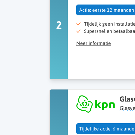
Actie: eerste 12 maanden 
2
Tijdelijk geen installati
Supersnel en betaalbaar
Meer informatie
Glas
Glasve
Tijdelijke actie: 6 maand