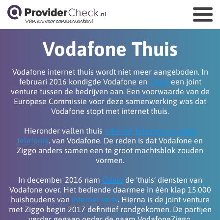
Vodafone Thuis
Vodafone internet thuis wordt niet meer aangeboden. In
februari 2016 kondigde Vodafone en
Ziggo
een joint
venture tussen de bedrijven aan. Een voorwaarde van de
Europese Commissie voor deze samenwerking was dat
Vodafone stopt met internet thuis.
Hieronder vallen thuis
internet, televisie en vaste
telefonie
. van Vodafone. De reden is dat Vodafone en
Ziggo anders samen een te groot machtsblok zouden
vormen.
In december 2016 nam
Odido
de ‘thuis’ diensten van
Vodafone over. Het bediende daarmee in één klap 15.000
huishoudens van
internet en tv
. Hierna is de joint venture
met Ziggo begin 2017 definitief rondgekomen. De partijen
verder gegaan onder de naam VodafoneZiggo.