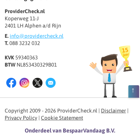
ProviderCheck.nl
Koperweg 11-J
2401 LH Alphen a/d Rijn
E.
info@providercheck.nl
T.
088 3232 032
KVK
59340363
BTW
NL853430329B01
Copyright 2009 - 2026 ProviderCheck.nl
|
Disclaimer
|
Privacy Policy
|
Cookie Statement
Onderdeel van BespaarVandaag B.V.