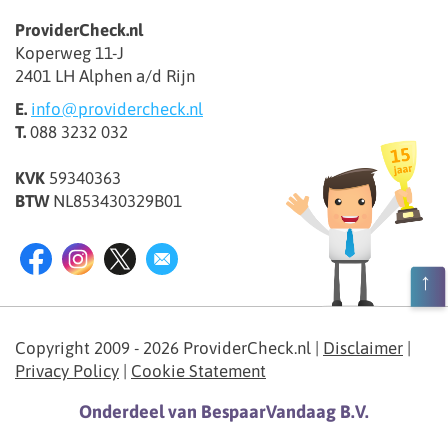
ProviderCheck.nl
Koperweg 11-J
2401 LH Alphen a/d Rijn
E.
info@providercheck.nl
T.
088 3232 032
KVK
59340363
BTW
NL853430329B01
Copyright 2009 - 2026 ProviderCheck.nl
|
Disclaimer
|
Privacy Policy
|
Cookie Statement
Onderdeel van BespaarVandaag B.V.