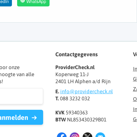
kedIn
WhatsApp
Contactgegevens
V
oor onze
ProviderCheck.nl
I
 hoogte van alle
Koperweg 11-J
G
s!
2401 LH Alphen a/d Rijn
Z
E.
info@providercheck.nl
T.
088 3232 032
O
I
KVK
59340363
anmelden
G
BTW
NL853430329B01