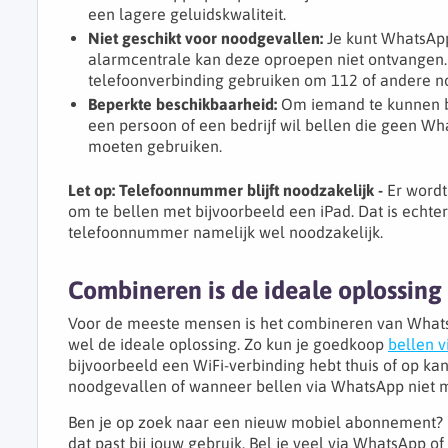
een lagere geluidskwaliteit.
Niet geschikt voor noodgevallen:
Je kunt WhatsApp
alarmcentrale kan deze oproepen niet ontvangen. I
telefoonverbinding gebruiken om 112 of andere 
Beperkte beschikbaarheid:
Om iemand te kunnen b
een persoon of een bedrijf wil bellen die geen Wh
moeten gebruiken.
Let op: Telefoonnummer blijft noodzakelijk -
Er word
om te bellen met bijvoorbeeld een iPad. Dat is echt
telefoonnummer namelijk wel noodzakelijk.
Combineren is de ideale oplossing
Voor de meeste mensen is het combineren van Whats
wel de ideale oplossing. Zo kun je goedkoop
bellen v
bijvoorbeeld een WiFi-verbinding hebt thuis of op ka
noodgevallen of wanneer bellen via WhatsApp niet mo
Ben je op zoek naar een nieuw mobiel abonnement? 
dat past bij jouw gebruik. Bel je veel via WhatsApp o