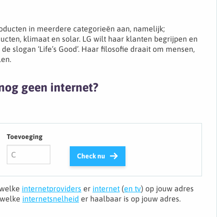
roducten in meerdere categorieën aan, namelijk;
cten, klimaat en solar. LG wilt haar klanten begrijpen en
de slogan ‘Life’s Good’. Haar filosofie draait om mensen,
len.
nog geen internet?
Toevoeging
Check nu
j welke
internetproviders
er
internet
(
en tv
) op jouw adres
n welke
internetsnelheid
er haalbaar is op jouw adres.