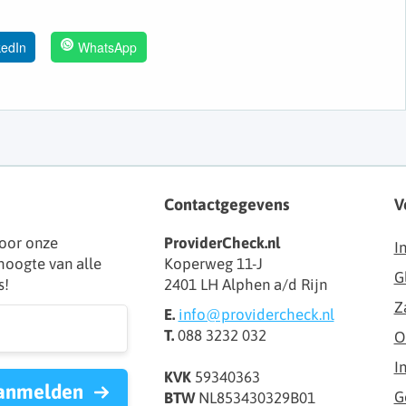
kedIn
WhatsApp
Contactgegevens
V
oor onze
ProviderCheck.nl
I
 hoogte van alle
Koperweg 11-J
G
s!
2401 LH Alphen a/d Rijn
Z
E.
info@providercheck.nl
T.
088 3232 032
O
I
KVK
59340363
anmelden
G
BTW
NL853430329B01