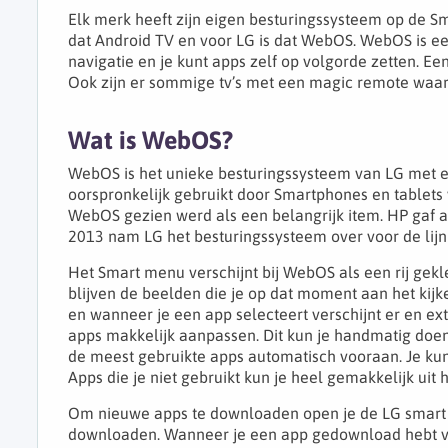
Elk merk heeft zijn eigen besturingssysteem op de Sma
dat Android TV en voor LG is dat WebOS. WebOS is ee
navigatie en je kunt apps zelf op volgorde zetten. E
Ook zijn er sommige tv’s met een magic remote waarm
Wat is WebOS?
WebOS is het unieke besturingssysteem van LG met ee
oorspronkelijk gebruikt door Smartphones en tablets
WebOS gezien werd als een belangrijk item. HP gaf a
2013 nam LG het besturingssysteem over voor de lijn 
Het Smart menu verschijnt bij WebOS als een rij gek
blijven de beelden die je op dat moment aan het kij
en wanneer je een app selecteert verschijnt er en ex
apps makkelijk aanpassen. Dit kun je handmatig doen 
de meest gebruikte apps automatisch vooraan. Je kun
Apps die je niet gebruikt kun je heel gemakkelijk uit
Om nieuwe apps te downloaden open je de LG smart s
downloaden. Wanneer je een app gedownload hebt ver