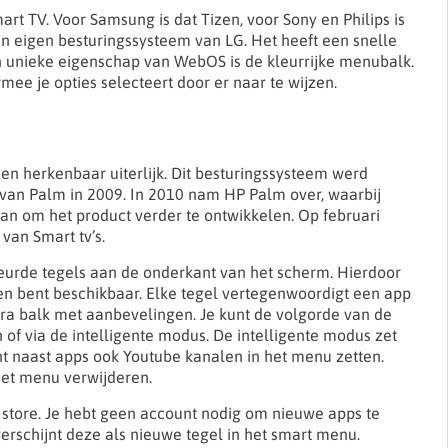
rt TV. Voor Samsung is dat Tizen, voor Sony en Philips is
n eigen besturingssysteem van LG. Het heeft een snelle
en unieke eigenschap van WebOS is de kleurrijke menubalk.
ee je opties selecteert door er naar te wijzen.
n herkenbaar uiterlijk. Dit besturingssysteem werd
 van Palm in 2009. In 2010 nam HP Palm over, waarbij
an om het product verder te ontwikkelen. Op februari
van Smart tv’s.
leurde tegels aan de onderkant van het scherm. Hierdoor
ken bent beschikbaar. Elke tegel vertegenwoordigt een app
tra balk met aanbevelingen. Je kunt de volgorde van de
of via de intelligente modus. De intelligente modus zet
t naast apps ook Youtube kanalen in het menu zetten.
 het menu verwijderen.
tore. Je hebt geen account nodig om nieuwe apps te
schijnt deze als nieuwe tegel in het smart menu.