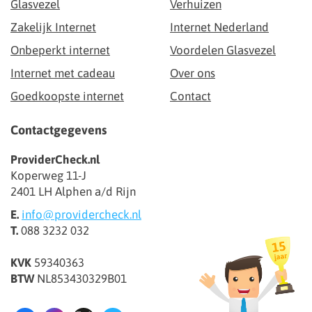
Glasvezel
Verhuizen
Zakelijk Internet
Internet Nederland
Onbeperkt internet
Voordelen Glasvezel
Internet met cadeau
Over ons
Goedkoopste internet
Contact
Contactgegevens
ProviderCheck.nl
Koperweg 11-J
2401 LH Alphen a/d Rijn
E.
info@providercheck.nl
T.
088 3232 032
KVK
59340363
BTW
NL853430329B01