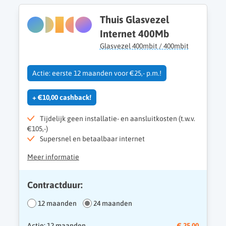
Thuis Glasvezel
Internet 400Mb
Glasvezel 400mbit / 400mbit
Actie: eerste 12 maanden voor €25,- p.m.!
+ €10,00 cashback!
Tijdelijk geen installatie- en aansluitkosten (t.w.v.
€105,-)
Supersnel en betaalbaar internet
Meer informatie
Contractduur:
12 maanden
24 maanden
Actie: 12 maanden
€ 25,00