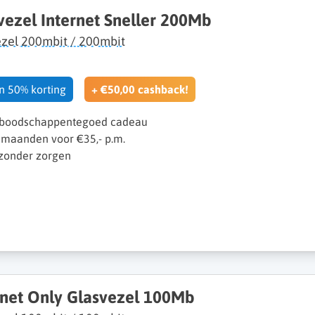
vezel Internet Sneller 200Mb
zel 200mbit / 200mbit
en 50% korting
+ €50,00 cashback!
H boodschappentegoed cadeau
 maanden voor €35,- p.m.
 zonder zorgen
rnet Only Glasvezel 100Mb