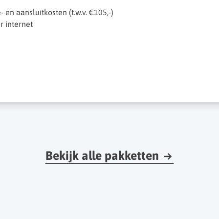
e- en aansluitkosten (t.w.v. €105,-)
 internet
Bekijk alle pakketten