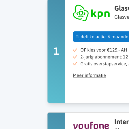
Glas
Glasve
Tijdelijke actie: 6 maand
1
OF kies voor €125,- A
2-jarig abonnement: 12
Gratis overstapservice,
Meer informatie
Inte