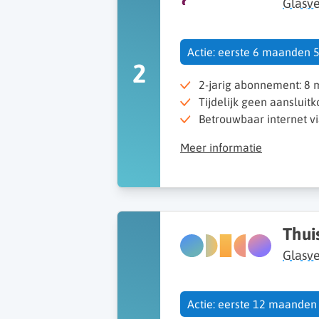
Glasve
Actie: eerste 6 maanden 5
2
2-jarig abonnement: 8 
Tijdelijk geen aansluitko
Betrouwbaar internet v
Meer informatie
Thui
Glasv
Actie: eerste 12 maanden 