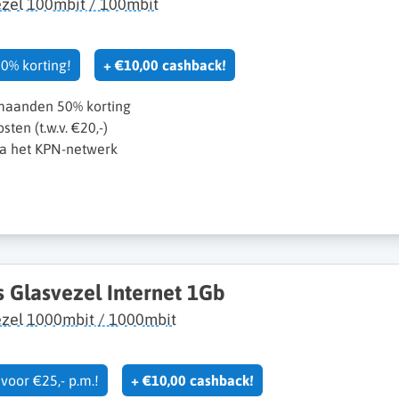
zel 100mbit / 100mbit
0% korting!
+ €10,00 cashback!
maanden 50% korting
sten (t.w.v. €20,-)
ia het KPN-netwerk
s Glasvezel Internet 1Gb
ezel 1000mbit / 1000mbit
voor €25,- p.m.!
+ €10,00 cashback!