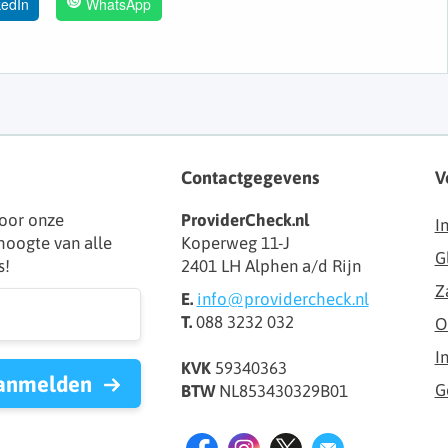
kedIn
WhatsApp
Contactgegevens
V
oor onze
ProviderCheck.nl
I
 hoogte van alle
Koperweg 11-J
G
s!
2401 LH Alphen a/d Rijn
Z
E.
info@providercheck.nl
T.
088 3232 032
O
I
KVK
59340363
anmelden
G
BTW
NL853430329B01