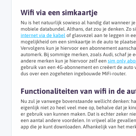
Wifi via een simkaartje
Nu is het natuurlijk sowieso al handig dat wanneer je 
mobiele databundel. Althans, dat zou je denken. Zo si
internet via de kabel
of glasvezel aan te leggen in e
mogelijkheid om een simkaartje in de auto te plaatse
Vervolgens kun je hiervoor een abonnement aanschaffe
automerk. Bij sommige merken, zoals Audi, schaf je e
andere merken kun je hiervoor zelf een
sim only abo
gebruik van een 4G-abonnement en creëert de auto ve
dus over een zogeheten ingebouwde MiFi-router.
Functionaliteiten van wifi in de au
Nu zul je vanwege bovenstaande wellicht denken: harts
eigenlijk niet zo heel veel mee op, behalve dat je k
er gebruik van kunnen maken. Dat is echter zeker niet
een aantal andere voordelen. In vrijwel alle gevallen
app die je kunt downloaden. Afhankelijk van het merk