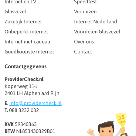
Internet en TV
Speedtest
Glasvezel
Verhuizen
Zakelijk Internet
Internet Nederland
Onbeperkt internet
Voordelen Glasvezel
Internet met cadeau
Over ons
Goedkoopste internet
Contact
Contactgegevens
ProviderCheck.nl
Koperweg 11-J
2401 LH Alphen a/d Rijn
E.
info@providercheck.nl
T.
088 3232 032
KVK
59340363
BTW
NL853430329B01